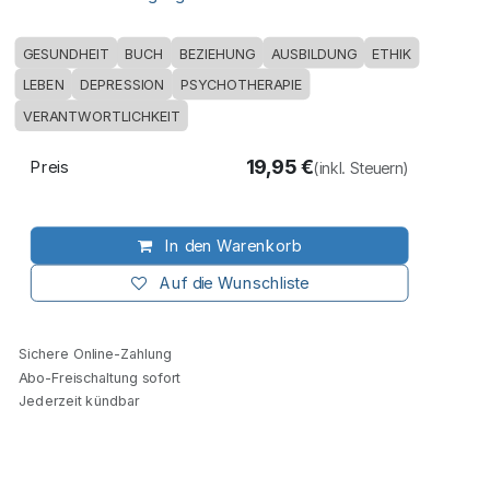
GESUNDHEIT
BUCH
BEZIEHUNG
AUSBILDUNG
ETHIK
LEBEN
DEPRESSION
PSYCHOTHERAPIE
VERANTWORTLICHKEIT
19,95
€
Preis
(inkl. Steuern)
In den Warenkorb
Auf die Wunschliste
Sichere Online-Zahlung
Abo-Freischaltung sofort
Jederzeit kündbar