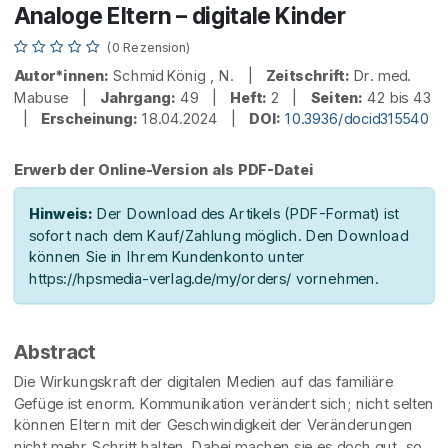
Analoge Eltern – digitale Kinder
(0 Rezension)
Autor*innen:
Schmid König , N. |
Zeitschrift:
Dr. med.
Mabuse |
Jahrgang:
49 |
Heft:
2 |
Seiten:
42 bis 43
|
Erscheinung:
18.04.2024 |
DOI:
10.3936/docid315540
Erwerb der Online-Version als PDF-Datei
Hinweis:
Der Download des Artikels (PDF-Format) ist
sofort nach dem Kauf/Zahlung möglich. Den Download
können Sie in Ihrem Kundenkonto unter
https://hpsmedia-verlag.de/my/orders/ vornehmen.
Abstract
Die Wirkungskraft der digitalen Medien auf das familiäre
Gefüge ist enorm. Kommunikation verändert sich; nicht selten
können Eltern mit der Geschwindigkeit der Veränderungen
nicht mehr Schritt halten. Dabei machen sie es doch gut, so