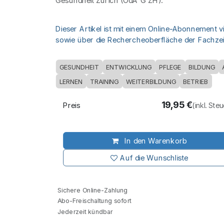
Gesundheit Zürich (OdA G ZH).
Dieser Artikel ist mit einem Online-Abonnement v
sowie über die Rechercheoberfläche der Fachzeit
GESUNDHEIT
ENTWICKLUNG
PFLEGE
BILDUNG
LERNEN
TRAINING
WEITERBILDUNG
BETRIEB
19,95
€
Preis
(inkl. Ste
In den Warenkorb
Auf die Wunschliste
Sichere Online-Zahlung
Abo-Freischaltung sofort
Jederzeit kündbar