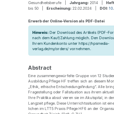
Gesundheitsberufe |
Jahrgang:
2014 |
Heft
bis 50 |
Erscheinung:
22.02.2024 |
DOI:
10
Erwerb der Online-Version als PDF-Datei
Hinweis:
Der Download des Artikels (PDF-Form
nach dem Kauf/Zahlung möglich. Den Downloa
Ihrem Kundenkonto unter https://hpsmedia-
verlag.de/my/orders/ vornehmen.
Abstract
Eine zusammengewürfelte Gruppe von 12 Studie
Ausbildung Pflege HF treffen sich an diesem 
„Ethik, ethische Entscheidungsfindung“. Alle bring
Fragestellung oder Fallsituation aus ihrem aktuell
Ihre Praktika absol vieren sie im Akutspital, in de
Langzeit pflege. Diese Unterrichtssituation ist ei
lichen im LTT5 Praxis Pflege HF6 an der Organisa