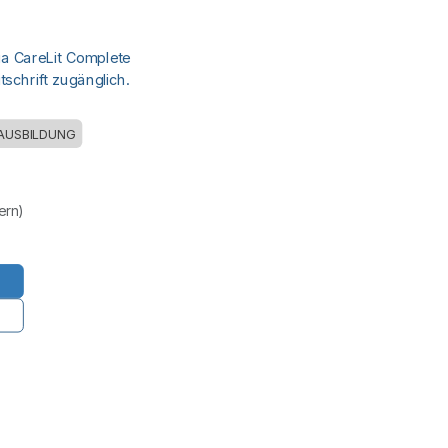
ia CareLit Complete
schrift zugänglich.
AUSBILDUNG
uern)