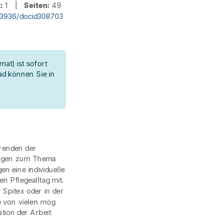
:
1 |
Seiten:
49
.3936/docid308703
at) ist sofort
d können Sie in
renden der
Morgen zum Thema
en eine individuelle
en Pflegealltag mit.
r Spitex oder in der
ne von vielen mög
tion der Arbeit