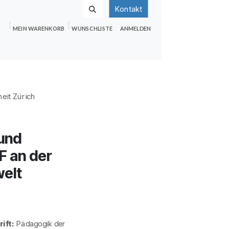
Kontakt
MEIN WARENKORB
WUNSCHLISTE
ANMELDEN
nden
Shop
Hilfe
Jobs
eit Zürich
 und
F an der
welt
ift:
Pädagogik der