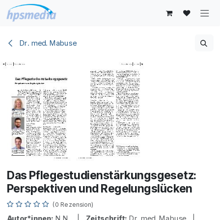
Zum Inhalt springen
Dr. med. Mabuse
Das Pflegestudienstärkungsgesetz:
Perspektiven und Regelungslücken
(0 Rezension)
Autor*innen:
N.N. |
Zeitschrift:
Dr. med. Mabuse |