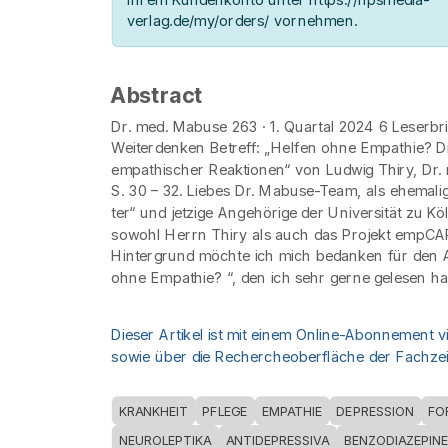
verlag.de/my/orders/ vornehmen.
Abstract
Dr. med. Mabuse 263 · 1. Quartal 2024 6 Leserb
Weiterdenken Betreff: „Helfen ohne Empathie? 
empathischer Reaktionen“ von Ludwig Thiry, Dr.
S. 30 – 32. Liebes Dr. Mabuse-Team, als ehemal
ter“ und jetzige Angehörige der Universität zu Kö
sowohl Herrn Thiry als auch das Projekt empCA
Hintergrund möchte ich mich bedanken für den A
ohne Empathie? “, den ich sehr gerne gelesen h
Dieser Artikel ist mit einem Online-Abonnement v
sowie über die Rechercheoberfläche der Fachzeit
KRANKHEIT
PFLEGE
EMPATHIE
DEPRESSION
FO
NEUROLEPTIKA
ANTIDEPRESSIVA
BENZODIAZEPIN