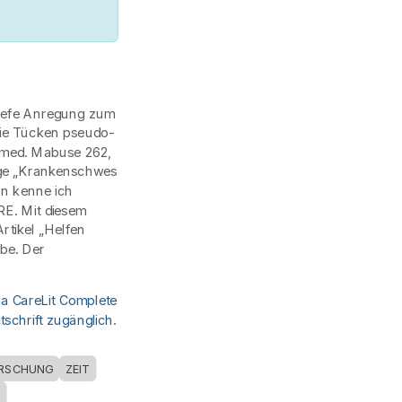
riefe Anregung zum
Die Tücken pseudo-
 med. Mabuse 262,
ige „Krankenschwes
ln kenne ich
RE. Mit diesem
rtikel „Helfen
abe. Der
ia CareLit Complete
schrift zugänglich.
RSCHUNG
ZEIT
E