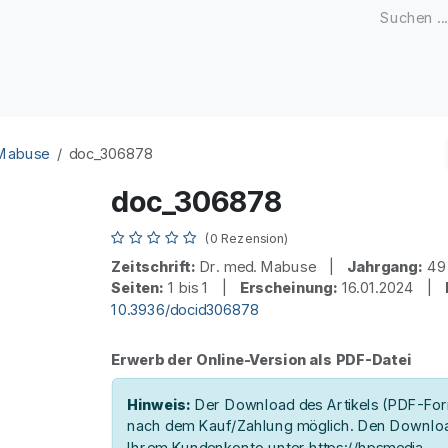
Zeitschriften
Open Access
Kongresse
Firmenku
 Mabuse
doc_306878
doc_306878
(0 Rezension)
Zeitschrift:
Dr. med. Mabuse |
Jahrgang:
4
Seiten:
1 bis 1 |
Erscheinung:
16.01.2024 |
10.3936/docid306878
Erwerb der Online-Version als PDF-Datei
Hinweis:
Der Download des Artikels (PDF-Form
nach dem Kauf/Zahlung möglich. Den Downloa
Ihrem Kundenkonto unter https://hpsmedia-