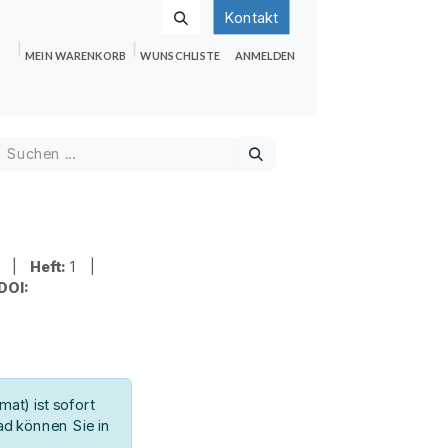
Kontakt
MEIN WARENKORB
WUNSCHLISTE
ANMELDEN
nden
Shop
Hilfe
Jobs
9 |
Heft:
1 |
DOI:
at) ist sofort
d können Sie in