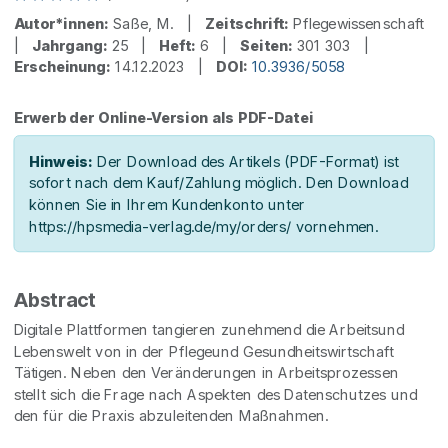
Autor*innen:
Saße, M. |
Zeitschrift:
Pflegewissenschaft
|
Jahrgang:
25 |
Heft:
6 |
Seiten:
301 303 |
Erscheinung:
14.12.2023 |
DOI:
10.3936/5058
Erwerb der Online-Version als PDF-Datei
Hinweis:
Der Download des Artikels (PDF-Format) ist
sofort nach dem Kauf/Zahlung möglich. Den Download
können Sie in Ihrem Kundenkonto unter
https://hpsmedia-verlag.de/my/orders/ vornehmen.
Abstract
Digitale Plattformen tangieren zunehmend die Arbeitsund
Lebenswelt von in der Pflegeund Gesundheitswirtschaft
Tätigen. Neben den Veränderungen in Arbeitsprozessen
stellt sich die Frage nach Aspekten des Datenschutzes und
den für die Praxis abzuleitenden Maßnahmen.