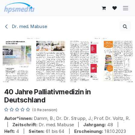
Zum Inhalt springen
Dr. med. Mabuse
40 Jahre Palliativmedizin in
Deutschland
(0 Rezension)
Autor*innen:
Damm, B.; Dr. Dr. Strupp, J.; Prof. Dr. Voltz, R.
|
Zeitschrift:
Dr. med. Mabuse |
Jahrgang:
48 |
Heft:
4 |
Seiten:
61 bis 64 |
Erscheinung:
18.10.2023