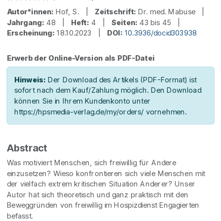
Autor*innen:
Hof, S. |
Zeitschrift:
Dr. med. Mabuse |
Jahrgang:
48 |
Heft:
4 |
Seiten:
43 bis 45 |
Erscheinung:
18.10.2023 |
DOI:
10.3936/docid303938
Erwerb der Online-Version als PDF-Datei
Hinweis:
Der Download des Artikels (PDF-Format) ist
sofort nach dem Kauf/Zahlung möglich. Den Download
können Sie in Ihrem Kundenkonto unter
https://hpsmedia-verlag.de/my/orders/ vornehmen.
Abstract
Was motiviert Menschen, sich freiwillig für Andere
einzusetzen? Wieso konfrontieren sich viele Menschen mit
der vielfach extrem kritischen Situation Anderer? Unser
Autor hat sich theoretisch und ganz praktisch mit den
Beweggründen von freiwillig im Hospizdienst Engagierten
befasst.