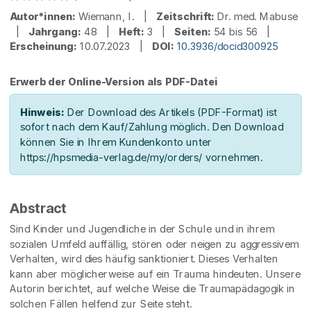
Autor*innen:
Wiemann, I. |
Zeitschrift:
Dr. med. Mabuse
|
Jahrgang:
48 |
Heft:
3 |
Seiten:
54 bis 56 |
Erscheinung:
10.07.2023 |
DOI:
10.3936/docid300925
Erwerb der Online-Version als PDF-Datei
Hinweis:
Der Download des Artikels (PDF-Format) ist
sofort nach dem Kauf/Zahlung möglich. Den Download
können Sie in Ihrem Kundenkonto unter
https://hpsmedia-verlag.de/my/orders/ vornehmen.
Abstract
Sind Kinder und Jugendliche in der Schule und in ihrem
sozialen Umfeld auffällig, stören oder neigen zu aggressivem
Verhalten, wird dies häufig sanktioniert. Dieses Verhalten
kann aber möglicherweise auf ein Trauma hindeuten. Unsere
Autorin berichtet, auf welche Weise die Traumapädagogik in
solchen Fällen helfend zur Seite steht.