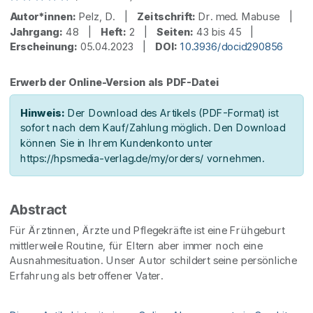
Autor*innen:
Pelz, D. |
Zeitschrift:
Dr. med. Mabuse |
Jahrgang:
48 |
Heft:
2 |
Seiten:
43 bis 45 |
Erscheinung:
05.04.2023 |
DOI:
10.3936/docid290856
Erwerb der Online-Version als PDF-Datei
Hinweis:
Der Download des Artikels (PDF-Format) ist
sofort nach dem Kauf/Zahlung möglich. Den Download
können Sie in Ihrem Kundenkonto unter
https://hpsmedia-verlag.de/my/orders/ vornehmen.
Abstract
Für Ärztinnen, Ärzte und Pflegekräfte ist eine Frühgeburt
mittlerweile Routine, für Eltern aber immer noch eine
Ausnahmesituation. Unser Autor schildert seine persönliche
Erfahrung als betroffener Vater.