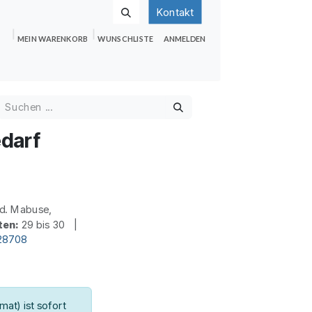
Kontakt
MEIN WARENKORB
WUNSCHLISTE
ANMELDEN
nden
Shop
Hilfe
Jobs
edarf
d. Mabuse,
ten:
29 bis 30 |
d28708
at) ist sofort