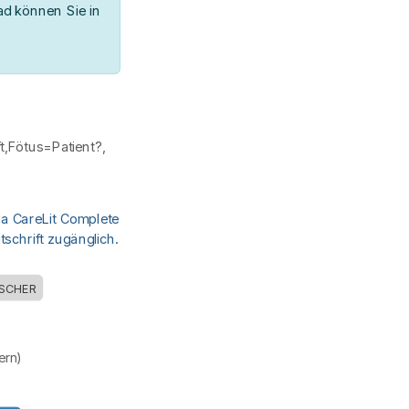
d können Sie in
t,Fötus=Patient?,
ia CareLit Complete
schrift zugänglich.
ISCHER
uern)