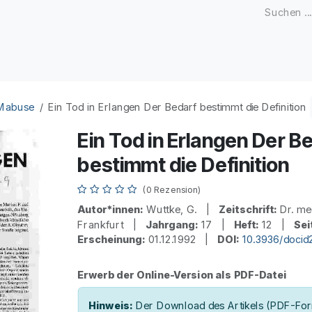
Zeitschriften
Open Access
Kongresse
Firmenku
 Mabuse
Ein Tod in Erlangen Der Bedarf bestimmt die Definition
Ein Tod in Erlangen Der B
bestimmt die Definition
(0 Rezension)
Autor*innen:
Wuttke, G. |
Zeitschrift:
Dr. me
Frankfurt |
Jahrgang:
17 |
Heft:
12 |
Sei
Erscheinung:
01.12.1992 |
DOI:
10.3936/doci
Erwerb der Online-Version als PDF-Datei
Hinweis:
Der Download des Artikels (PDF-Form