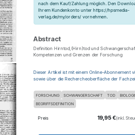
nach dem Kauf/Zahlung möglich. Den Downloa
Ihrem Kundenkonto unter https://hpsmedia-
verlag.de/my/orders/ vornehmen.
Abstract
Definition Hirntod,(Hirn)tod und Schwangerschaf
Kompetenzen und Grenzen der Forschung
Dieser Artikel ist mit einem Online-Abonnement v
sowie über die Rechercheoberfläche der Fachzeit
FORSCHUNG
SCHWANGERSCHAFT
TOD
BIOLOG
BEGRIFFSDEFINITION
19,95
€
Preis
(inkl. Ste