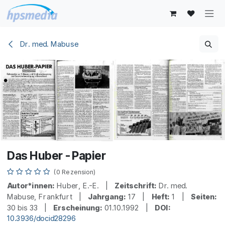
Zum Inhalt springen
Dr. med. Mabuse
Das Huber - Papier
(0 Rezension)
Autor*innen:
Huber, E.-E. |
Zeitschrift:
Dr. med.
Mabuse, Frankfurt |
Jahrgang:
17 |
Heft:
1 |
Seiten:
30 bis 33 |
Erscheinung:
01.10.1992 |
DOI:
10.3936/docid28296