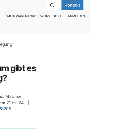
Kontakt
MEIN WARENKORB
WUNSCHLISTE
ANMELDEN
nden
Shop
Hilfe
Jobs
wegung?
m gibt es
g?
ed. Mabuse,
en:
21 bis 24 |
28295