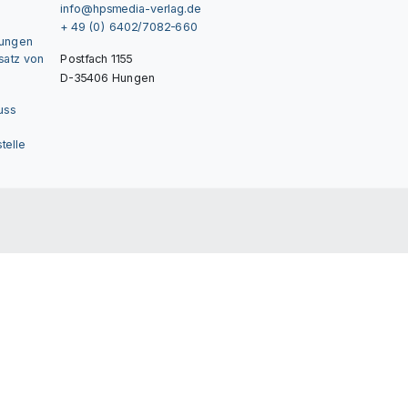
info@hpsmedia-verlag.de
+ 49 (0) 6402/7082-660
gungen
nsatz von
Postfach 1155
D-35406 Hungen
uss
telle