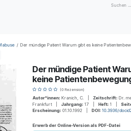
Zeitschriften
Open Access
Kongresse
Firmenku
 Mabuse
Der mündige Patient Warum gibt es keine Patientenbe
Der mündige Patient Waru
keine Patientenbewegun
(0 Rezension)
Autor*innen:
Kranich, C. |
Zeitschrift:
Dr. m
Frankfurt |
Jahrgang:
17 |
Heft:
1 |
Seit
Erscheinung:
01.10.1992 |
DOI:
10.3936/docid
Erwerb der Online-Version als PDF-Datei