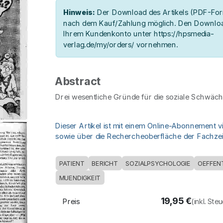
Hinweis:
Der Download des Artikels (PDF-Form
nach dem Kauf/Zahlung möglich. Den Downloa
Ihrem Kundenkonto unter https://hpsmedia-
verlag.de/my/orders/ vornehmen.
Abstract
Drei wesentliche Gründe für die soziale Schwäch
Dieser Artikel ist mit einem Online-Abonnement v
sowie über die Rechercheoberfläche der Fachzeit
PATIENT
BERICHT
SOZIALPSYCHOLOGIE
OEFFEN
MUENDIGKEIT
19,95
€
Preis
(inkl. Ste