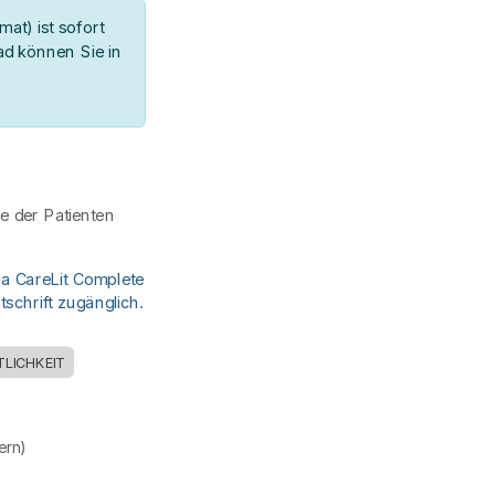
at) ist sofort
d können Sie in
e der Patienten
ia CareLit Complete
schrift zugänglich.
TLICHKEIT
uern)