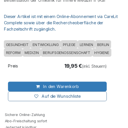
Bettenstation der Uniklinik für Innere Medizin II (Kar
Dieser Artikel ist mit einem Online-Abonnement via CareLit
Complete sowie über die Rechercheoberfläche der
Fachzeitschrift zugänglich.
GESUNDHEIT
ENTWICKLUNG
PFLEGE
LERNEN
BERLIN
REFORM
MEDIZIN
BERUFSGENOSSENSCHAFT
HYGIENE
19,95
€
Preis
(inkl. Steuern)
In den Warenkorb
Auf die Wunschliste
Sichere Online-Zahlung
Abo-Freischaltung sofort
Jederzeit kündbar