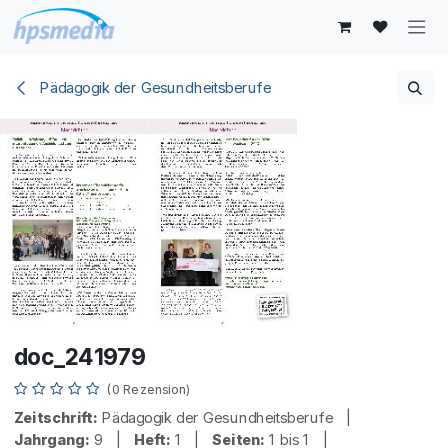
Zum Inhalt springen
Pädagogik der Gesundheitsberufe
doc_241979
(0 Rezension)
Zeitschrift:
Pädagogik der Gesundheitsberufe |
Jahrgang:
9 |
Heft:
1 |
Seiten:
1 bis 1 |