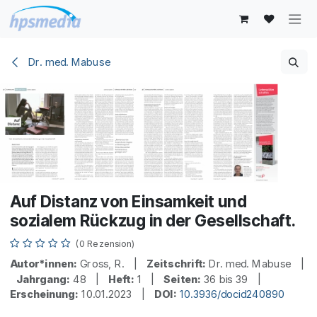
Zum Inhalt springen
Dr. med. Mabuse
Auf Distanz von Einsamkeit und
sozialem Rückzug in der Gesellschaft.
(0 Rezension)
Autor*innen:
Gross, R. |
Zeitschrift:
Dr. med. Mabuse |
Jahrgang:
48 |
Heft:
1 |
Seiten:
36 bis 39 |
Erscheinung:
10.01.2023 |
DOI:
10.3936/docid240890