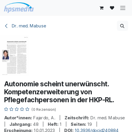
Zum Inhalt springen
Dr. med. Mabuse
Autonomie scheint unerwünscht.
Kompetenzerweiterung von
Pflegefachpersonen in der HKP-RL.
(0 Rezension)
Autor*innen:
Fajardo, A. |
Zeitschrift:
Dr. med. Mabuse
|
Jahrgang:
48 |
Heft:
1 |
Seiten:
19 |
Erscheinung:
10.01.2023 |
DOI:
10.3936/docid240884