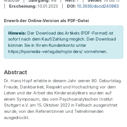
Mabuse |
Jahrgang:
48 |
Heft:
1 |
Seiten:
16 bis 17
|
Erscheinung:
10.01.2023 |
DOI:
10.3936/docid240883
Erwerb der Online-Version als PDF-Datei
Hinweis:
Der Download des Artikels (PDF-Format) ist
sofort nach dem Kauf/Zahlung möglich. Den Download
können Sie in Ihrem Kundenkonto unter
https://hpsmedia-verlag.de/my/orders/ vornehmen.
Abstract
Dr. Hans Hopf erlebte in diesem Jahr seinen 80. Geburtstag.
Freude, Dankbarkeit, Respekt und Hochachtung vor dem
Leben und der Arbeit des Kinderanalytikers wurden auf
einem Symposium, das vom Psychoanalytischen Institut
Stuttgart e.V. am 15. Oktober 2022 in Fellbach ausgerichtet
wurde, von den Referent:innen und Teilnehmenden
ausgedrückt.