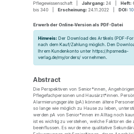
Pflegewissenschaft |
Jahrgang:
24 |
Heft:
bis 340 |
Erscheinung:
24.11.2022 |
DOI:
10
Erwerb der Online-Version als PDF-Datei
Hinweis:
Der Download des Artikels (PDF-Form
nach dem Kauf/Zahlung möglich. Den Downloa
Ihrem Kundenkonto unter https://hpsmedia-
verlag.de/my/orders/ vornehmen.
Abstract
Die Perspektiven von Senior*innen, Angehörigen
Pflegefachpersonen und Hausärzt*innen. Persön
Alarmierungsgeräte (pA) können ältere Persone
so lange wie möglich zu Hause zu leben, unters
werden pA von Senior*innen im Alltag noch kau
ist es wichtig zu verstehen, welche Faktoren die 
beeinflussen. Es wurde eine qualitative Sekundä