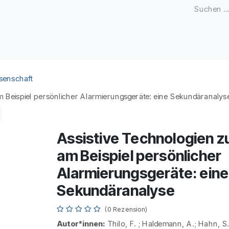
Zeitschriften
Open Access
Kongresse
Firmenku
senschaft
m Beispiel persönlicher Alarmierungsgeräte: eine Sekundäranalys
Assistive Technologien z
am Beispiel persönlicher
Alarmierungsgeräte: eine
Sekundäranalyse
(0 Rezension)
Autor*innen:
Thilo, F. ; Haldemann, A.; Hahn,