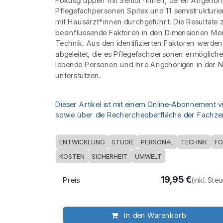
Fokusgruppen mit Senior*innen, deren Angehör
Pflegefachpersonen Spitex und 11 semistrukturier
mit Hausärzt*innen durchgeführt. Die Resultate 
beeinflussende Faktoren in den Dimensionen M
Technik. Aus den identifizierten Faktoren werd
abgeleitet, die es Pflegefachpersonen ermöglich
lebende Personen und ihre Angehörigen in der 
unterstützen.
Dieser Artikel ist mit einem Online-Abonnement v
sowie über die Rechercheoberfläche der Fachzeit
ENTWICKLUNG
STUDIE
PERSONAL
TECHNIK
F
KOSTEN
SICHERHEIT
UMWELT
19,95
€
Preis
(inkl. Ste
In den Warenkorb