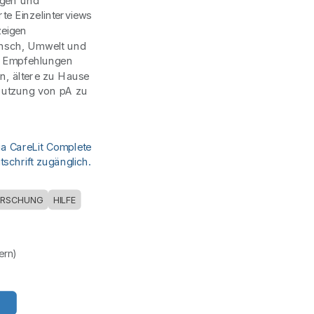
igen und
te Einzelinterviews
zeigen
ensch, Umwelt und
en Empfehlungen
en, ältere zu Hause
Nutzung von pA zu
ia CareLit Complete
schrift zugänglich.
ORSCHUNG
HILFE
uern)