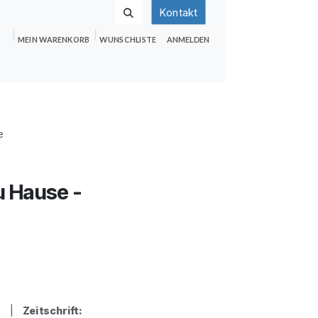
Kontakt
MEIN WARENKORB
WUNSCHLISTE
ANMELDEN
nden
Shop
Hilfe
Jobs
e
u Hause -
 S. |
Zeitschrift: