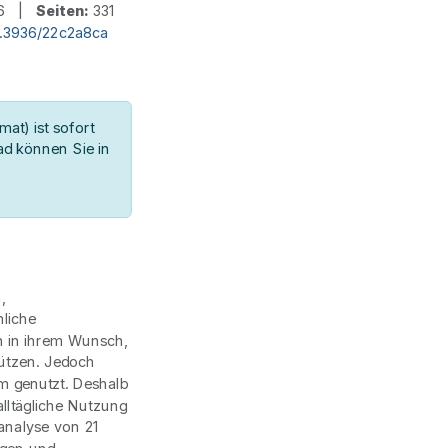
6 |
Seiten:
331
.3936/22c2a8ca
at) ist sofort
d können Sie in
,
liche
n in ihrem Wunsch,
tützen. Jedoch
m genutzt. Deshalb
alltägliche Nutzung
ranalyse von 21