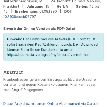
Autor*innen:
Simon, M. |
Zeitschrift:
Dr. med. Mabuse,
Frankfurt |
Jahrgang:
15 |
Heft:
8 |
Seiten:
42 bis
45 |
Erscheinung:
01.08.1990 |
DOI:
10.3936/docid23797
Erwerb der Online-Version als PDF-Datei
Hinweis:
Der Download des Artikels (PDF-Format) ist
sofort nach dem Kauf/Zahlung möglich. Den Download
können Sie in Ihrem Kundenkonto unter
https://hpsmedia-verlag.de/my/orders/ vornehmen.
Abstract
Krankenhäuser gefährden Beitragsstabilität, die Ursachen
der alten und neuen Kostenexplosionen, Krankenhäuser
zum Angriff freigegeben
Dieser Artikel ist mit einem Online-Abonnement via CareLit