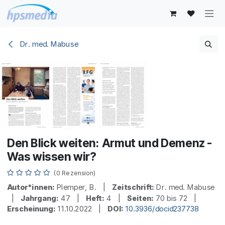
Zum Inhalt springen
Dr. med. Mabuse
Den Blick weiten: Armut und Demenz -
Was wissen wir?
(0 Rezension)
Autor*innen:
Plemper, B. |
Zeitschrift:
Dr. med. Mabuse
|
Jahrgang:
47 |
Heft:
4 |
Seiten:
70 bis 72 |
Erscheinung:
11.10.2022 |
DOI:
10.3936/docid237738