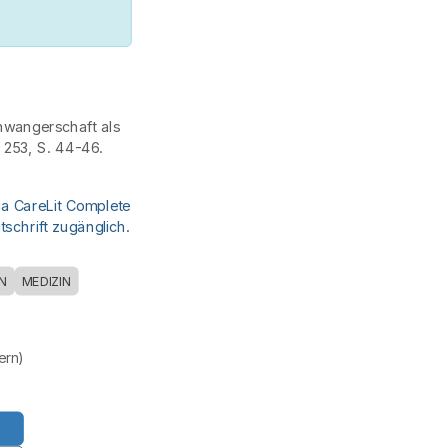
chwangerschaft als
 253, S. 44-46.
ia CareLit Complete
schrift zugänglich.
N
MEDIZIN
uern)