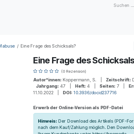
Zeitschriften
Open Access
Kongresse
Firmenku
 Mabuse
Eine Frage des Schicksals?
Eine Frage des Schicksal
(0 Rezension)
Autor*innen:
Koppermann, S. |
Zeitschrift:
D
Jahrgang:
47 |
Heft:
4 |
Seiten:
7 |
Er
11.10.2022 |
DOI:
10.3936/docid237716
Erwerb der Online-Version als PDF-Datei
Hinweis:
Der Download des Artikels (PDF-Form
nach dem Kauf/Zahlung möglich. Den Downloa
Ihrem Kundenkonto unter https://hpsmedia-