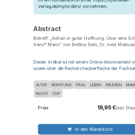
verlag.de/my/orders/ vornehmen.
Abstract
Betreff: „Adrian in guter Hoffnung. Über eine S
trans* Mann“ von Bettina Salis, Dr. med. Mabuse
Dieser Artikel ist mit einem Online-Abonnement v
sowie über die Rechercheoberfläche der Fachzeit
ALTER
BERATUNG
FRAU
LEBEN
ERLEBEN
MAN
RECHT
FDP
19,95
€
Preis
(inkl. Ste
In den Warenkorb