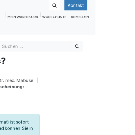
Kontakt
MEIN WARENKORB
WUNSCHLISTE
ANMELDEN
nden
Shop
Hilfe
Jobs
s?
r. med. Mabuse |
scheinung:
at) ist sofort
d können Sie in