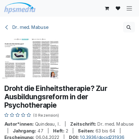
Zum Inhalt springen
Dr. med. Mabuse
Droht die Einheitstherapie? Zur
Ausbildungsreform in der
Psychotherapie
(0 Rezension)
Autor*innen:
Quindeau, I. |
Zeitschrift:
Dr. med. Mabuse
|
Jahrgang:
47 |
Heft:
2 |
Seiten:
63 bis 64 |
Erscheinung:
06.04.2022 |
DOI:
10.3936/docid231936