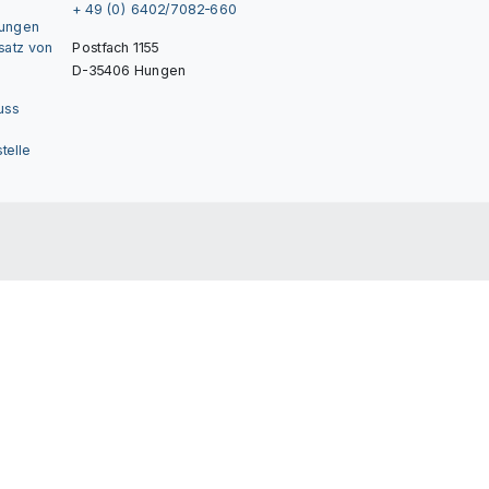
+ 49 (0) 6402/7082-660
gungen
nsatz von
Postfach 1155
D-35406 Hungen
uss
telle