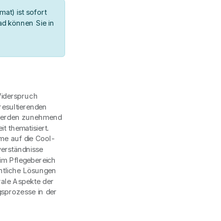
at) ist sofort
d können Sie in
Widerspruch
resultierenden
 werden zunehmend
it thematisiert.
me auf die Cool-
verständnisse
im Pflegebereich
intliche Lösungen
rale Aspekte der
gsprozesse in der