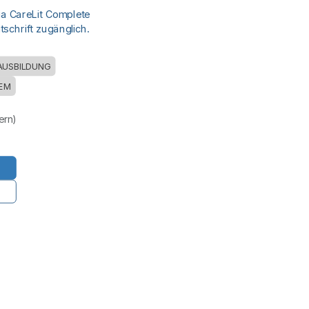
ia CareLit Complete
schrift zugänglich.
AUSBILDUNG
EM
uern)