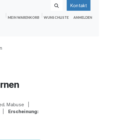
Kontakt
MEIN WARENKORB
WUNSCHLISTE
ANMELDEN
nden
Shop
Hilfe
Jobs
en
ernen
ed. Mabuse |
4 |
Erscheinung: