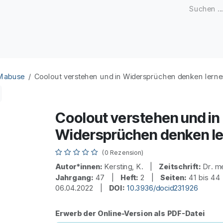
Zeitschriften
Open Access
Kongresse
Firmenku
 Mabuse
Coolout verstehen und in Widersprüchen denken lern
Coolout verstehen und in
Widersprüchen denken l
(0 Rezension)
Autor*innen:
Kersting, K. |
Zeitschrift:
Dr. m
Jahrgang:
47 |
Heft:
2 |
Seiten:
41 bis 4
06.04.2022 |
DOI:
10.3936/docid231926
Erwerb der Online-Version als PDF-Datei