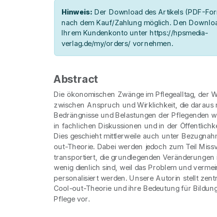
Hinweis:
Der Download des Artikels (PDF-Form
nach dem Kauf/Zahlung möglich. Den Downloa
Ihrem Kundenkonto unter https://hpsmedia-
verlag.de/my/orders/ vornehmen.
Abstract
Die ökonomischen Zwänge im Pflegealltag, der 
zwischen Anspruch und Wirklichkeit, die daraus 
Bedrängnisse und Belastungen der Pflegenden
in fachlichen Diskussionen und in der Öffentlichke
Dies geschieht mittlerweile auch unter Bezugnah
out-Theorie. Dabei werden jedoch zum Teil Miss
transportiert, die grundlegenden Veränderungen 
wenig dienlich sind, weil das Problem und verme
personalisiert werden. Unsere Autorin stellt zent
Cool-out-Theorie und ihre Bedeutung für Bildun
Pflege vor.