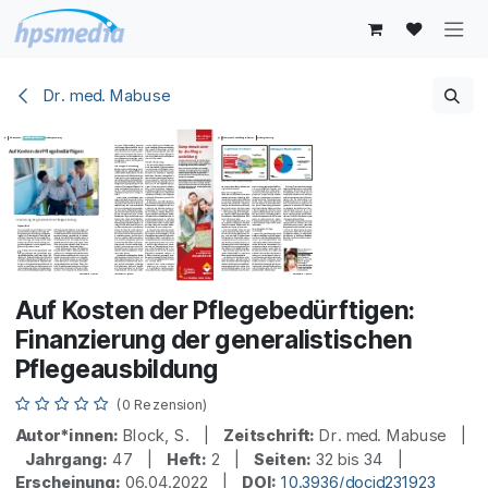
Zum Inhalt springen
Dr. med. Mabuse
Auf Kosten der Pflegebedürftigen:
Finanzierung der generalistischen
Pflegeausbildung
(0 Rezension)
Autor*innen:
Block, S. |
Zeitschrift:
Dr. med. Mabuse |
Jahrgang:
47 |
Heft:
2 |
Seiten:
32 bis 34 |
Erscheinung:
06.04.2022 |
DOI:
10.3936/docid231923