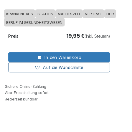
KRANKENHAUS
STATION
ARBEITSZEIT
VERTRAG
DDR
BERUF IM GESUNDHEITSWESEN
19,95
€
Preis
(inkl. Steuern)
In den Warenkorb
Auf die Wunschliste
Sichere Online-Zahlung
Abo-Freischaltung sofort
Jederzeit kündbar