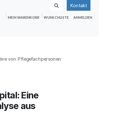
Kontakt
MEIN WARENKORB
WUNSCHLISTE
ANMELDEN
nden
Shop
Hilfe
Jobs
ektive von Pflegefachpersonen
ital: Eine
alyse aus