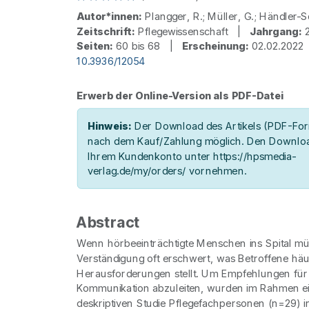
Autor*innen:
Plangger, R.; Müller, G.; Händler-
Zeitschrift:
Pflegewissenschaft |
Jahrgang:
Seiten:
60 bis 68 |
Erscheinung:
02.02.202
10.3936/12054
Erwerb der Online-Version als PDF-Datei
Hinweis:
Der Download des Artikels (PDF-Form
nach dem Kauf/Zahlung möglich. Den Downloa
Ihrem Kundenkonto unter https://hpsmedia-
verlag.de/my/orders/ vornehmen.
Abstract
Wenn hörbeeinträchtigte Menschen ins Spital müs
Verständigung oft erschwert, was Betroffene häu
Herausforderungen stellt. Um Empfehlungen für 
Kommunikation abzuleiten, wurden im Rahmen ein
deskriptiven Studie Pflegefachpersonen (n=29) i