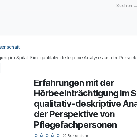
Zeitschriften
Open Access
Kongresse
Firmenku
senschaft
ung im Spital: Eine qualitativ-deskriptive Analyse aus der Persp
Erfahrungen mit der
Hörbeeinträchtigung im Sp
qualitativ-deskriptive An
der Perspektive von
Pflegefachpersonen
(0 Rezension)