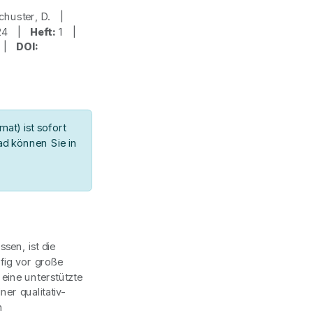
Schuster, D. |
24 |
Heft:
1 |
2 |
DOI:
at) ist sofort
d können Sie in
sen, ist die
fig vor große
eine unterstützte
er qualitativ-
n