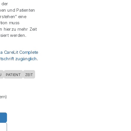
 der
nen und Patienten
erstehen“ eine
ation muss
en hierzu mehr Zeit
siert werden.
ia CareLit Complete
schrift zugänglich.
U
PATIENT
ZEIT
uern)