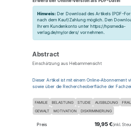
Erwerb der Online-Version als PDF-Datei
Hinweis:
Der Download des Artikels (PDF-Form
nach dem Kauf/Zahlung möglich. Den Downloa
Ihrem Kundenkonto unter https://hpsmedia-
verlag.de/my/orders/ vornehmen.
Abstract
Einschätzung aus Hebammensicht
Dieser Artikel ist mit einem Online-Abonnement v
sowie über die Rechercheoberfläche der Fachzeit
FAMILIE
BELASTUNG
STUDIE
AUSBILDUNG
FRA
GEWALT
MOTIVATION
DISKRIMINIERUNG
19,95
€
Preis
(inkl. Ste