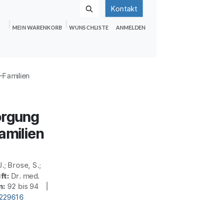
Kontakt
MEIN WARENKORB
WUNSCHLISTE
ANMELDEN
nden
Shop
Hilfe
Jobs
-Familien
orgung
amilien
.; Brose, S.;
ft:
Dr. med.
n:
92 bis 94 |
d229616