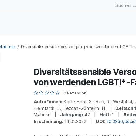
Zeitschriften
Open Access
Kongresse
Firmenku
 Mabuse
Diversitätssensible Versorgung von werdenden LGBTI*
Diversitätssensible Vers
von werdenden LGBTI*-F
(0 Rezension)
Autor*innen:
Karle-Bhat, S.; Bird, R.; Westphal, J
Heimfarth, J.; Tezcan-Güntekin, H. |
Zeitschri
Mabuse |
Jahrgang:
47 |
Heft:
1 |
Seite
Erscheinung:
14.01.2022 |
DOI:
10.3936/doci