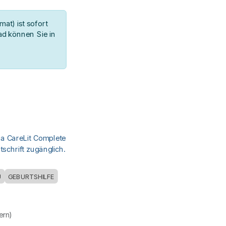
at) ist sofort
d können Sie in
ia CareLit Complete
schrift zugänglich.
U
GEBURTSHILFE
uern)