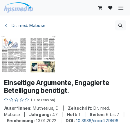
Zum Inhalt springen
Dr. med. Mabuse
Einseitige Argumente, Engagierte
Beteiligung benötigt.
(0 Rezension)
Autor*innen:
Muthesius, D |
Zeitschrift:
Dr. med.
Mabuse |
Jahrgang:
47 |
Heft:
1 |
Seiten:
6 bis 7 |
Erscheinung:
13.01.2022 |
DOI:
10.3936/docid229596