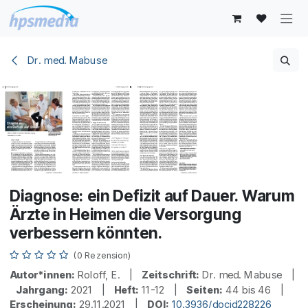
Zum Inhalt springen
Dr. med. Mabuse
Diagnose: ein Defizit auf Dauer. Warum
Ärzte in Heimen die Versorgung
verbessern könnten.
(0 Rezension)
Autor*innen:
Roloff, E. |
Zeitschrift:
Dr. med. Mabuse |
Jahrgang:
2021 |
Heft:
11-12 |
Seiten:
44 bis 46 |
Erscheinung:
29.11.2021 |
DOI:
10.3936/docid228226