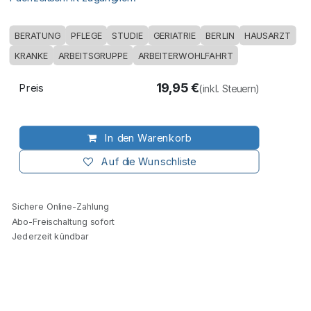
BERATUNG
PFLEGE
STUDIE
GERIATRIE
BERLIN
HAUSARZT
KRANKE
ARBEITSGRUPPE
ARBEITERWOHLFAHRT
19,95
€
Preis
(inkl. Steuern)
In den Warenkorb
Auf die Wunschliste
Sichere Online-Zahlung
Abo-Freischaltung sofort
Jederzeit kündbar