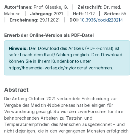
Autor*innen:
Prof. Glaeske, G. |
Zeitschrift:
Dr. med.
Mabuse |
Jahrgang:
2021 |
Heft:
11-12 |
Seiten:
55
|
Erscheinung:
29.11.2021 |
DOI:
10.3936/docid228214
Erwerb der Online-Version als PDF-Datei
Hinweis:
Der Download des Artikels (PDF-Format) ist
sofort nach dem Kauf/Zahlung möglich. Den Download
können Sie in Ihrem Kundenkonto unter
https://hpsmedia-verlag.de/my/orders/ vornehmen.
Abstract
Die Anfang Oktober 2021 verkündete Entscheidung zur
Vergabe des Medizin-Nobelpreises hat bei einigen für
Verwunderung gesorgt: So wurden zwei Forscher für ihre
bahnbrechenden Arbeiten zu Tastsinn und
Temperaturempfinden des Menschen ausgezeichnet – und
nicht diejenigen, die in den vergangenen Monaten erfolgreich