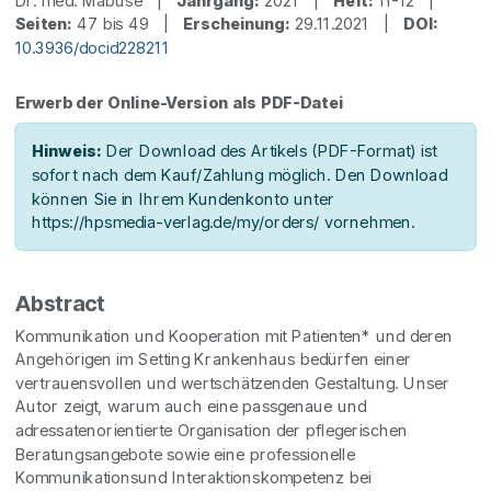
Dr. med. Mabuse |
Jahrgang:
2021 |
Heft:
11-12 |
Seiten:
47 bis 49 |
Erscheinung:
29.11.2021 |
DOI:
10.3936/docid228211
Erwerb der Online-Version als PDF-Datei
Hinweis:
Der Download des Artikels (PDF-Format) ist
sofort nach dem Kauf/Zahlung möglich. Den Download
können Sie in Ihrem Kundenkonto unter
https://hpsmedia-verlag.de/my/orders/ vornehmen.
Abstract
Kommunikation und Kooperation mit Patienten* und deren
Angehörigen im Setting Krankenhaus bedürfen einer
vertrauensvollen und wertschätzenden Gestaltung. Unser
Autor zeigt, warum auch eine passgenaue und
adressatenorientierte Organisation der pflegerischen
Beratungsangebote sowie eine professionelle
Kommunikationsund Interaktionskompetenz bei