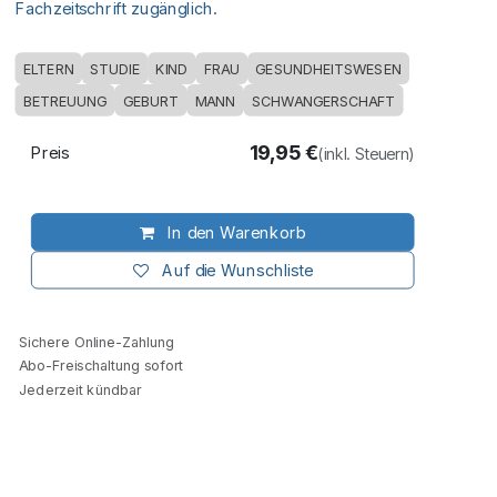
Fachzeitschrift zugänglich.
ELTERN
STUDIE
KIND
FRAU
GESUNDHEITSWESEN
BETREUUNG
GEBURT
MANN
SCHWANGERSCHAFT
19,95
€
Preis
(inkl. Steuern)
In den Warenkorb
Auf die Wunschliste
Sichere Online-Zahlung
Abo-Freischaltung sofort
Jederzeit kündbar