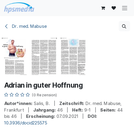
Zum Inhalt springen
Dr. med. Mabuse
Adrian in guter Hoffnung
(0 Rezension)
Autor*innen:
Salis, B. |
Zeitschrift:
Dr. med. Mabuse,
Frankfurt |
Jahrgang:
46 |
Heft:
9-1 |
Seiten:
44
bis 46 |
Erscheinung:
07.09.2021 |
DOI:
10.3936/docid225575