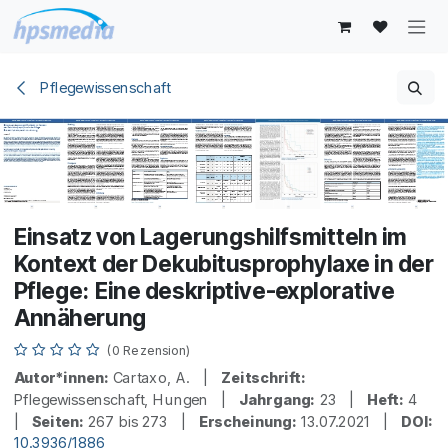
Zum Inhalt springen
Pflegewissenschaft
Einsatz von Lagerungshilfsmitteln im
Kontext der Dekubitusprophylaxe in der
Pflege: Eine deskriptive-explorative
Annäherung
(0 Rezension)
Autor*innen:
Cartaxo, A. |
Zeitschrift:
Pflegewissenschaft, Hungen |
Jahrgang:
23 |
Heft:
4
|
Seiten:
267 bis 273 |
Erscheinung:
13.07.2021 |
DOI:
10.3936/1886