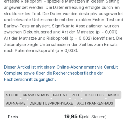
erfasste Risikoprofil – spezielle Matratzen in diesem Setting
angewendet werden. Die Datenerhebung erfolgte durch ein
strukturiertes Tool. Die Daten wurden deskriptiv ausgewertet
und relevante Unterschiede mit dem exakten Fisher-Test und
Barlow-Tests analysiert. Signifikante Assoziationen wurden
zwischen Dekubitusgrad und Art der Matratze (p = 0,001),
Art der Matratze und Risikoprofil (p = 0,002) identifiziert. Die
Zeitanalyse zeigte Unterschiede in der Zeit bis zum Einsatz
nach Patientenrisikoprofil (p = 0,033).
Dieser Artikel ist mit einem Online-Abonnement via CareLit
Complete sowie über die Rechercheoberfläche der
Fachzeitschrift zugänglich.
STUDIE
KRANKENHAUS
PATIENT
ZEIT
DEKUBITUS
RISIKO
AUFNAHME
DEKUBITUSPROPHYLAXE
AKUTKRANKENHAUS
19,95
€
Preis
(inkl. Steuern)