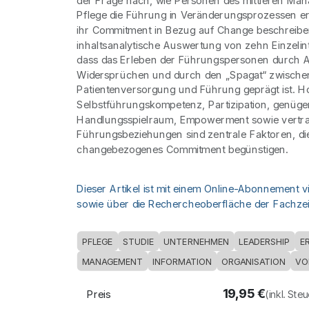
der Frage nach, wie Personen des mittleren Man
Pflege die Führung in Veränderungsprozessen er
ihr Commitment in Bezug auf Change beschreibe
inhaltsanalytische Auswertung von zehn Einzelin
dass das Erleben der Führungspersonen durch A
Widersprüchen und durch den „Spagat“ zwische
Patientenversorgung und Führung geprägt ist. H
Selbstführungskompetenz, Partizipation, genüg
Handlungsspielraum, Empowerment sowie vertra
Führungsbeziehungen sind zentrale Faktoren, di
changebezogenes Commitment begünstigen.
Dieser Artikel ist mit einem Online-Abonnement v
sowie über die Rechercheoberfläche der Fachzeit
PFLEGE
STUDIE
UNTERNEHMEN
LEADERSHIP
E
MANAGEMENT
INFORMATION
ORGANISATION
VO
19,95
€
Preis
(inkl. Ste