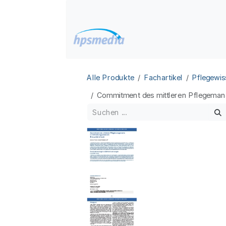
Zum Inhalt springen
Home
Datenbanken
Alle Produkte
Fachartikel
Pflegewis
Commitment des mittleren Pflegemana