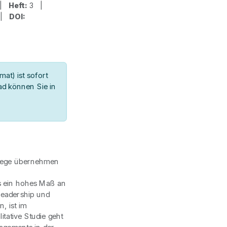
 |
Heft:
3 |
1 |
DOI:
at) ist sofort
d können Sie in
flege übernehmen
ts ein hohes Maß an
eadership und
 ist im
itative Studie geht