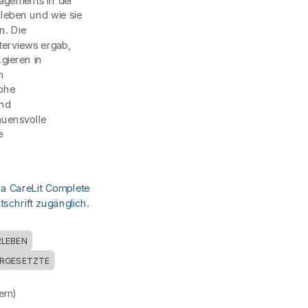
agements in der
leben und wie sie
n. Die
terviews ergab,
gieren in
n
ohe
end
uensvolle
e
ia CareLit Complete
schrift zugänglich.
RLEBEN
RGESETZTE
uern)