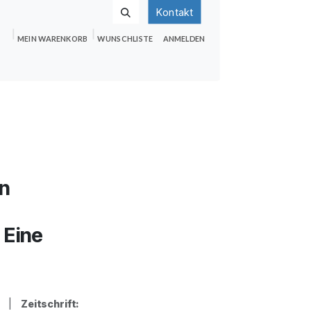
Kontakt
MEIN WARENKORB
WUNSCHLISTE
ANMELDEN
nden
Shop
Hilfe
Jobs
n
 Eine
 R. |
Zeitschrift: