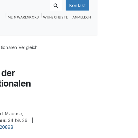
Kontakt
MEIN WARENKORB
WUNSCHLISTE
ANMELDEN
nden
Shop
Hilfe
Jobs
tionalen Vergleich
 der
tionalen
d. Mabuse,
en:
34 bis 36 |
d20898