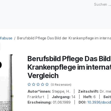
Zeitschriften
Open Access
Kongresse
Firmenku
 Mabuse
Berufsbild Pflege Das Bild der Krankenpflege im interna
Berufsbild Pflege Das Bild
Krankenpflege im interna
Vergleich
(0 Rezension)
Autor*innen:
Steppe, H. |
Zeitschrift:
Dr. me
Frankfurt |
Jahrgang:
14 |
Heft:
6 |
Seit
Erscheinung:
01.06.1989 |
DOI:
10.3936/doci