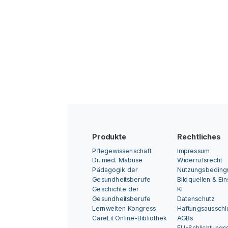
Produkte
Rechtliches
Pflegewissenschaft
Impressum
Dr. med. Mabuse
Widerrufsrecht
Pädagogik der
Nutzungsbedin
Gesundheitsberufe
Bildquellen & Ei
Geschichte der
KI
Gesundheitsberufe
Datenschutz
Lernwelten Kongress
Haftungsausschl
CareLit Online-Bibliothek
AGBs
EU-Schlichtungss