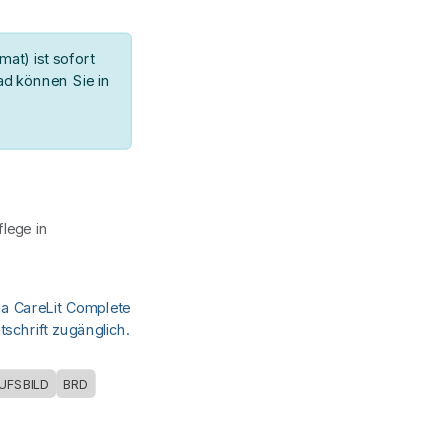
at) ist sofort
d können Sie in
lege in
ia CareLit Complete
schrift zugänglich.
UFSBILD
BRD