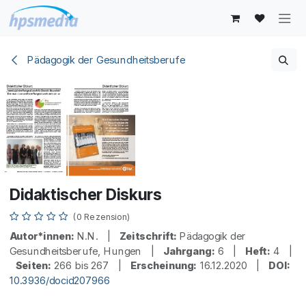
Zum Inhalt springen
Pädagogik der Gesundheitsberufe
Didaktischer Diskurs
(0 Rezension)
Autor*innen:
N.N. |
Zeitschrift:
Pädagogik der
Gesundheitsberufe, Hungen |
Jahrgang:
6 |
Heft:
4 |
Seiten:
266 bis 267 |
Erscheinung:
16.12.2020 |
DOI:
10.3936/docid207966