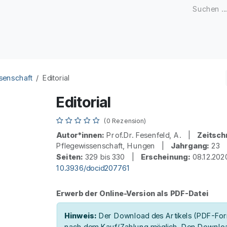
Zeitschriften
Open Access
Kongresse
Firmenku
senschaft
Editorial
Editorial
(0 Rezension)
Autor*innen:
Prof.Dr. Fesenfeld, A. |
Zeitschr
Pflegewissenschaft, Hungen |
Jahrgang:
23
Seiten:
329 bis 330 |
Erscheinung:
08.12.20
10.3936/docid207761
Erwerb der Online-Version als PDF-Datei
Hinweis:
Der Download des Artikels (PDF-Form
nach dem Kauf/Zahlung möglich. Den Downloa