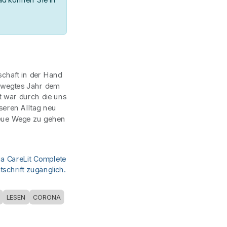
schaft in der Hand
bewegtes Jahr dem
t war durch die uns
nseren Alltag neu
neue Wege zu gehen
ia CareLit Complete
schrift zugänglich.
LESEN
CORONA