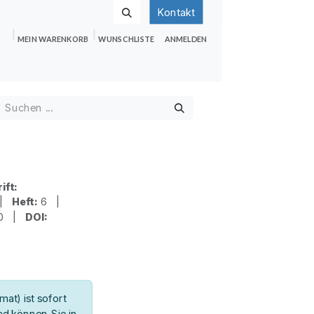
Kontakt
MEIN WARENKORB
WUNSCHLISTE
ANMELDEN
nden
Shop
Hilfe
Jobs
ift:
 |
Heft:
6 |
20 |
DOI:
at) ist sofort
d können Sie in