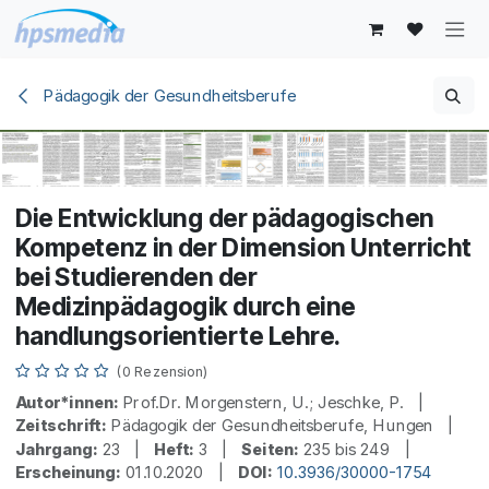
Zum Inhalt springen
Pädagogik der Gesundheitsberufe
Die Entwicklung der pädagogischen
Kompetenz in der Dimension Unterricht
bei Studierenden der
Medizinpädagogik durch eine
handlungsorientierte Lehre.
(0 Rezension)
Autor*innen:
Prof.Dr. Morgenstern, U.; Jeschke, P. |
Zeitschrift:
Pädagogik der Gesundheitsberufe, Hungen |
Jahrgang:
23 |
Heft:
3 |
Seiten:
235 bis 249 |
Erscheinung:
01.10.2020 |
DOI:
10.3936/30000-1754