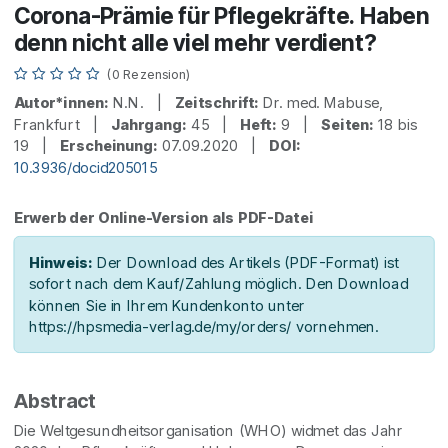
Corona-Prämie für Pflegekräfte. Haben
denn nicht alle viel mehr verdient?
(0 Rezension)
Autor*innen:
N.N. |
Zeitschrift:
Dr. med. Mabuse,
Frankfurt |
Jahrgang:
45 |
Heft:
9 |
Seiten:
18 bis
19 |
Erscheinung:
07.09.2020 |
DOI:
10.3936/docid205015
Erwerb der Online-Version als PDF-Datei
Hinweis:
Der Download des Artikels (PDF-Format) ist
sofort nach dem Kauf/Zahlung möglich. Den Download
können Sie in Ihrem Kundenkonto unter
https://hpsmedia-verlag.de/my/orders/ vornehmen.
Abstract
Die Weltgesundheitsorganisation (WHO) widmet das Jahr