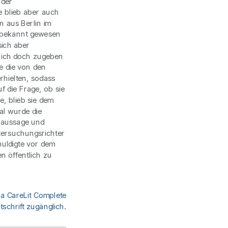
 der
e blieb aber auch
n aus Berlin im
 bekannt gewesen
sich aber
lich doch zugeben
e die von den
hielten, sodass
f die Frage, ob sie
, blieb sie dem
al wurde die
naussage und
tersuchungsrichter
huldigte vor dem
n öffentlich zu
ia CareLit Complete
schrift zugänglich.