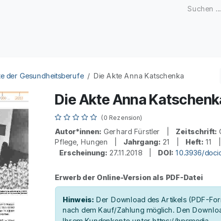
Zeitschriften
Open Access
Kongresse
Firmenku
e der Gesundheitsberufe
Die Akte Anna Katschenka
Die Akte Anna Katschenk
(0 Rezension)
Autor*innen:
Gerhard Fürstler |
Zeitschrift:
G
Pflege, Hungen |
Jahrgang:
21 |
Heft:
11
Erscheinung:
27.11.2018 |
DOI:
10.3936/doci
Erwerb der Online-Version als PDF-Datei
Hinweis:
Der Download des Artikels (PDF-Form
nach dem Kauf/Zahlung möglich. Den Downloa
Ihrem Kundenkonto unter https://hpsmedia-