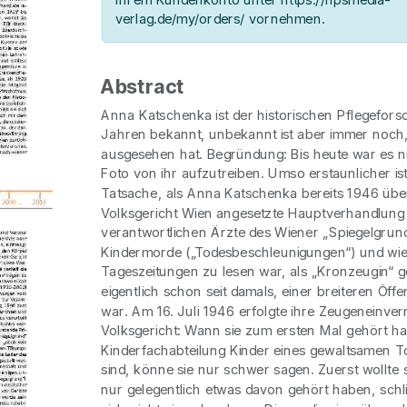
verlag.de/my/orders/ vornehmen.
Abstract
Anna Katschenka ist der historischen Pflegefors
Jahren bekannt, unbekannt ist aber immer noch,
ausgesehen hat. Begründung: Bis heute war es ni
Foto von ihr aufzutreiben. Umso erstaunlicher ist
Tatsache, als Anna Katschenka bereits 1946 übe
Volksgericht Wien angesetzte Hauptverhandlung
verantwortlichen Ärzte des Wiener „Spiegelgrun
Kindermorde („Todesbeschleunigungen“) und wie
Tageszeitungen zu lesen war, als „Kronzeugin“ g
eigentlich schon seit damals, einer breiteren Öffe
war. Am 16. Juli 1946 erfolgte ihre Zeugeneinv
Volksgericht: Wann sie zum ersten Mal gehört ha
Kinderfachabteilung Kinder eines gewaltsamen T
sind, könne sie nur schwer sagen. Zuerst wollte s
nur gelegentlich etwas davon gehört haben, schli