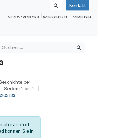
Kontakt
MEIN WARENKORB
WUNSCHLISTE
ANMELDEN
nden
Shop
Hilfe
Jobs
a
eschichte der
 |
Seiten:
1 bis 1 |
d203133
at) ist sofort
d können Sie in