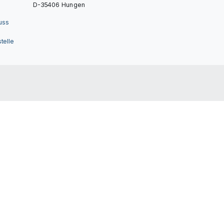
D-35406 Hungen
uss
telle