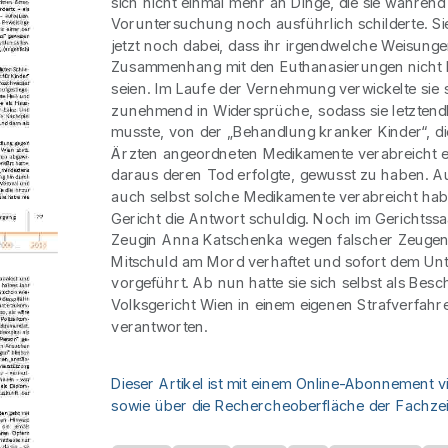
sich nicht einmal mehr an Dinge, die sie während
Voruntersuchung noch ausführlich schilderte. Si
jetzt noch dabei, dass ihr irgendwelche Weisunge
Zusammenhang mit den Euthanasierungen nicht
seien. Im Laufe der Vernehmung verwickelte sie 
zunehmend in Widersprüche, sodass sie letztend
musste, von der „Behandlung kranker Kinder“, di
Ärzten angeordneten Medikamente verabreicht er
daraus deren Tod erfolgte, gewusst zu haben. Au
auch selbst solche Medikamente verabreicht habe
Gericht die Antwort schuldig. Noch im Gerichtssa
Zeugin Anna Katschenka wegen falscher Zeuge
Mitschuld am Mord verhaftet und sofort dem Un
vorgeführt. Ab nun hatte sie sich selbst als Besc
Volksgericht Wien in einem eigenen Strafverfahre
verantworten.
Dieser Artikel ist mit einem Online-Abonnement v
sowie über die Rechercheoberfläche der Fachzeit