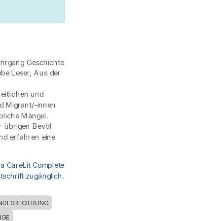
Jahrgang Geschichte
ebe Leser, Aus der
eitlichen und
d Migrant/-innen
bliche Mängel.
r übrigen Bevöl
nd erfahren eine
ia CareLit Complete
schrift zugänglich.
NDESREGIERUNG
NGE