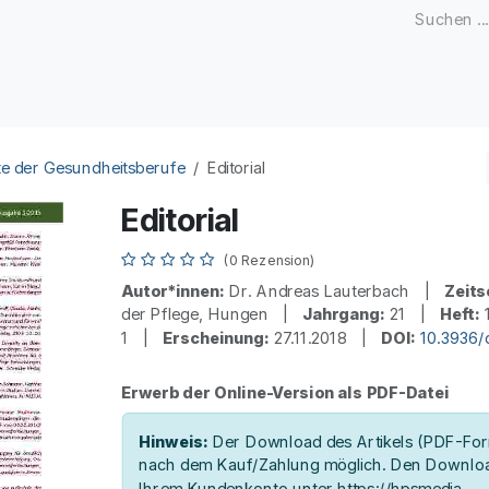
Zeitschriften
Open Access
Kongresse
Firmenku
e der Gesundheitsberufe
Editorial
Editorial
(0 Rezension)
Autor*innen:
Dr. Andreas Lauterbach |
Zeits
der Pflege, Hungen |
Jahrgang:
21 |
Heft:
1 |
Erscheinung:
27.11.2018 |
DOI:
10.3936/
Erwerb der Online-Version als PDF-Datei
Hinweis:
Der Download des Artikels (PDF-Form
nach dem Kauf/Zahlung möglich. Den Downloa
Ihrem Kundenkonto unter https://hpsmedia-