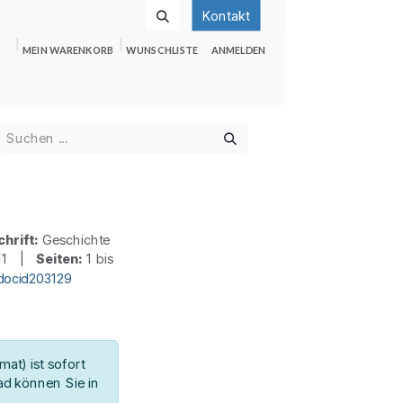
Kontakt
MEIN WARENKORB
WUNSCHLISTE
ANMELDEN
nden
Shop
Hilfe
Jobs
chrift:
Geschichte
11 |
Seiten:
1 bis
docid203129
at) ist sofort
d können Sie in