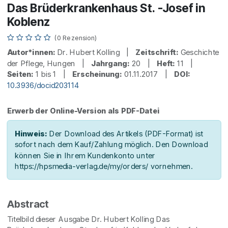
Das Brüderkrankenhaus St. -Josef in
Koblenz
(0 Rezension)
Autor*innen:
Dr. Hubert Kolling |
Zeitschrift:
Geschichte
der Pflege, Hungen |
Jahrgang:
20 |
Heft:
11 |
Seiten:
1 bis 1 |
Erscheinung:
01.11.2017 |
DOI:
10.3936/docid203114
Erwerb der Online-Version als PDF-Datei
Hinweis:
Der Download des Artikels (PDF-Format) ist
sofort nach dem Kauf/Zahlung möglich. Den Download
können Sie in Ihrem Kundenkonto unter
https://hpsmedia-verlag.de/my/orders/ vornehmen.
Abstract
Titelbild dieser Ausgabe Dr. Hubert Kolling Das