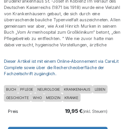
Brüderkrankenhaus St. -Josef in Koblenz Im Verlauf des
Deutschen Kaiserreichs (1871 bis 1918) wurde eine Vielzahl
von Krankenhäusern gebaut, die sich durch eine
überraschende bauliche Typenvielfalt auszeichneten. Allen
gemeinsam war aber, wie Axel Hinrich Murken in seinem
Buch „Vom Armenhospital zum Großklinikum“ betont, „den
Pflegebetrieb zu entflechten. “ Wie nie zuvor hatte man
dabei versucht, hygienische Vorstellungen, ärztliche
Dieser Artikel ist mit einem Online-Abonnement via CareLit
Complete sowie über die Rechercheoberfläche der
Fachzeitschrift zugänglich.
BUCH
PFLEGE
NEUROLOGIE
KRANKENHAUS
LEBEN
GESCHICHTE
WHO
MEDIZIN
KRANKE
19,95
€
Preis
(inkl. Steuern)