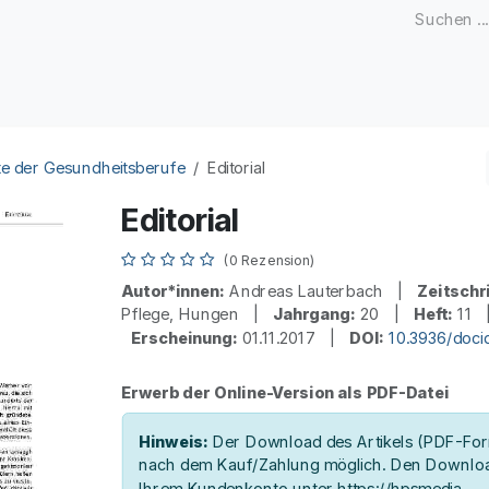
Zeitschriften
Open Access
Kongresse
Firmenku
e der Gesundheitsberufe
Editorial
Editorial
(0 Rezension)
Autor*innen:
Andreas Lauterbach |
Zeitschri
Pflege, Hungen |
Jahrgang:
20 |
Heft:
11
Erscheinung:
01.11.2017 |
DOI:
10.3936/doci
Erwerb der Online-Version als PDF-Datei
Hinweis:
Der Download des Artikels (PDF-Form
nach dem Kauf/Zahlung möglich. Den Downloa
Ihrem Kundenkonto unter https://hpsmedia-