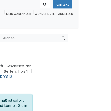
Kontakt
MEIN WARENKORB
WUNSCHLISTE
ANMELDEN
nden
Shop
Hilfe
Jobs
ft:
Geschichte der
 |
Seiten:
1 bis 1 |
d203113
at) ist sofort
d können Sie in