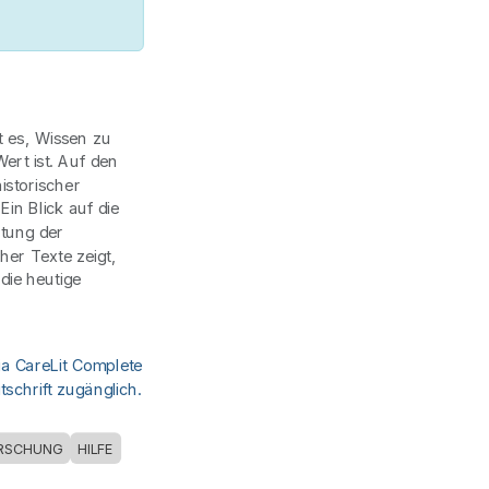
st es, Wissen zu
ert ist. Auf den
istorischer
Ein Blick auf die
utung der
her Texte zeigt,
die heutige
ia CareLit Complete
schrift zugänglich.
RSCHUNG
HILFE