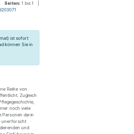
 |
Seiten:
1 bis 1 |
id203071
at) ist sofort
d können Sie in
ine Reihe von
entlicht. Zugleich
Pflegegeschichte,
mer noch viele
e Personen darin
 unerforscht
udierenden und