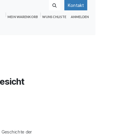
Kontakt
MEIN WARENKORB
WUNSCHLISTE
ANMELDEN
nden
Shop
Hilfe
Jobs
esicht
:
Geschichte der