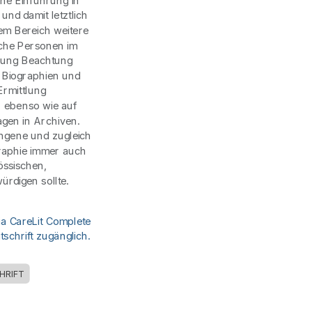
ne Einführung in
und damit letztlich
sem Bereich weitere
lche Personen im
hung Beachtung
 Biographien und
Ermittlung
, ebenso wie auf
gen in Archiven.
ungene und zugleich
raphie immer auch
össischen,
ürdigen sollte.
ia CareLit Complete
schrift zugänglich.
HRIFT