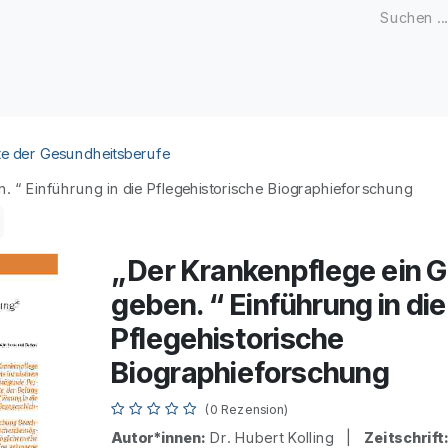
Zeitschriften
Open Access
Kongresse
Firmenku
e der Gesundheitsberufe
. “ Einführung in die Pflegehistorische Biographieforschung
„Der Krankenpflege ein G
geben. “ Einführung in die
Pflegehistorische
Biographieforschung
(0 Rezension)
Autor*innen:
Dr. Hubert Kolling |
Zeitschrift