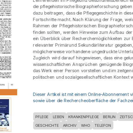
Lehrerenden im Pflegeund Gesundheitsbereich ei
die pflegehistorische Biographieforschung geben 
dazu beitragen, dass die Pflegegeschichte in die
Fortschritte macht. Nach Klärung der Frage, we
Rahmen der Pflegehistorischen Biographieforsc
finden sollten, werden Hinweise zum Aufbau der
ein Überblick über Recherchemöglichkeiten zur 
relevanter Primärund Sekundärliteratur gegeben
möglicherweise vorhandene ungedruckte Unterla
Zugleich wird darauf hingewiesen, dass eine gel
wissenschaftlichen Ansprüchen genügende Biog
das Werk einer Person vorstellen und im zeitgen
politischen und sozialgesellschaftlichen Kontext w
Dieser Artikel ist mit einem Online-Abonnement v
sowie über die Rechercheoberfläche der Fachzeit
PFLEGE
LEBEN
KRANKENPFLEGE
BERLIN
ZEITSC
GESCHICHTE
ARCHIV
WHO
TELEFON