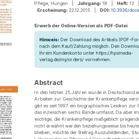
Pflege, Hungen |
Jahrgang:
18 |
Heft:
12
Erscheinung:
22.12.2015 |
DOI:
10.3936/doc
Erwerb der Online-Version als PDF-Datei
Hinweis:
Der Download des Artikels (PDF-Form
nach dem Kauf/Zahlung möglich. Den Downloa
Ihrem Kundenkonto unter https://hpsmedia-
verlag.de/my/orders/ vornehmen.
Abstract
In den letzten 25 Jahren wurde in Deutschland e
Arbeiten zur Geschichte der Krankenpflege veröff
gibt es seit 1997 ein biographisches Lexikon zur 
das inzwischen sechs Bände umfasst. Da aber im
wichtige, die Krankenpflege maßgeblich prägend
nicht erwähnt werden beziehungsweise bis heute
blieben, möchte der Beitrag Auszubildenden, St