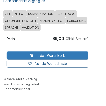
Fachzeitschrift zugänglich.
ZIEL
PFLEGE
KOMMUNIKATION
AUSBILDUNG
GESUNDHEITSWESEN
KRANKENPFLEGE
FORSCHUNG
SPRACHE
VALIDATION
36,00
€
Preis
(inkl. Steuern)
In den Warenkorb
Auf die Wunschliste
Sichere Online-Zahlung
Abo-Freischaltung sofort
Jederzeit kündbar