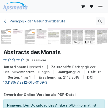
Zum Inhalt springen
Pädagogik der Gesundheitsberufe
Abstracts des Monats
(0 Rezension)
Autor*innen:
Hpsmedia |
Zeitschrift:
Pädagogik der
Gesundheitsberufe, Hungen |
Jahrgang:
21 |
Heft:
12
|
Seiten:
1 bis 1 |
Erscheinung:
21.12.2018 |
DOI:
10.1186/s12912-015-0109-3
Erwerb der Online-Version als PDF-Datei
Hinweis:
Der Download des Artikels (PDF-Format) ist