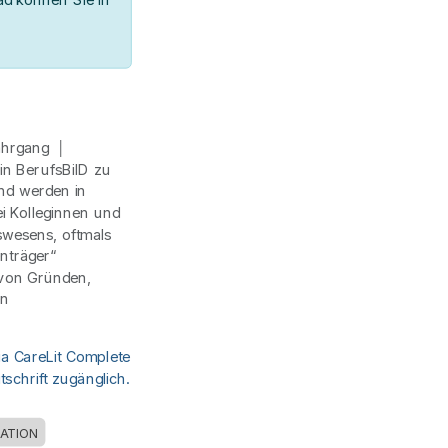
Jahrgang │
ein BerufsBilD zu
und werden in
ei Kolleginnen und
swesens, oftmals
nträger“
 von Gründen,
en
ia CareLit Complete
schrift zugänglich.
ATION