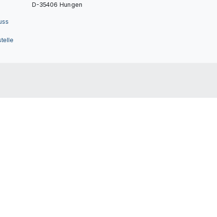
D-35406 Hungen
uss
telle