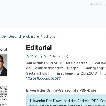
Zeitschriften
Open Access
Kongresse
Firmenku
k der Gesundheitsberufe
Editorial
Editorial
(0 Rezension)
Autor*innen:
Prof. Dr. Harald Karutz |
Zeitsc
der Gesundheitsberufe, Hungen |
Jahrgang:
Seiten:
1 bis 1 |
Erscheinung:
21.12.2018 |
10.3936/docid202083
Erwerb der Online-Version als PDF-Datei
Hinweis:
Der Download des Artikels (PDF-Form
nach dem Kauf/Zahlung möglich. Den Downloa