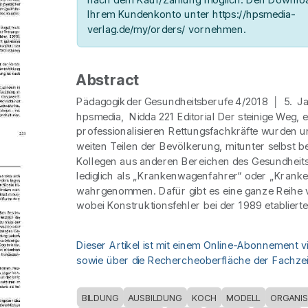
Ihrem Kundenkonto unter https://hpsmedia-
verlag.de/my/orders/ vornehmen.
Abstract
Pädagogik der Gesundheitsberufe 4/2018 │ 5. 
hpsmedia, Nidda 221 Editorial Der steinige Weg, 
professionalisieren Rettungsfachkräfte wurden 
weiten Teilen der Bevölkerung, mitunter selbst b
Kollegen aus anderen Bereichen des Gesundheit
lediglich als „Krankenwagenfahrer“ oder „Kranke
wahrgenommen. Dafür gibt es eine ganze Reihe
wobei Konstruktionsfehler bei der 1989 etabliert
Dieser Artikel ist mit einem Online-Abonnement v
sowie über die Rechercheoberfläche der Fachzeit
BILDUNG
AUSBILDUNG
KOCH
MODELL
ORGANIS