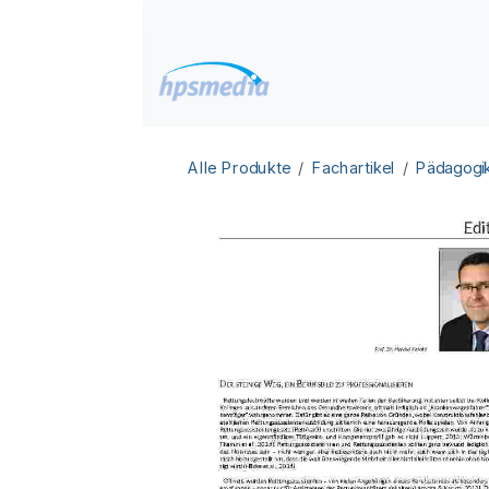
Zum Inhalt springen
Home
Datenbanken
Alle Produkte
Fachartikel
Pädagogi