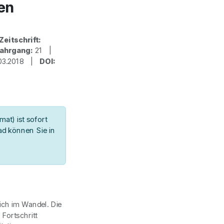
nen
Zeitschrift:
ahrgang:
21 |
03.2018 |
DOI:
at) ist sofort
d können Sie in
ich im Wandel. Die
Fortschritt