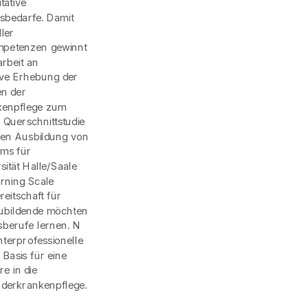
tative
sbedarfe. Damit
ler
mpetenzen gewinnt
rbeit an
tive Erhebung der
en der
kenpflege zum
 Querschnittstudie
llen Ausbildung von
ums für
ität Halle/Saale
arning Scale
eitschaft für
zubildende möchten
berufe lernen. N
terprofessionelle
 Basis für eine
e in die
derkrankenpflege.