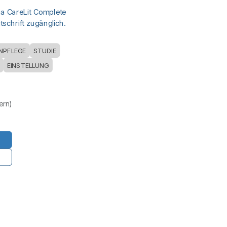
ia CareLit Complete
schrift zugänglich.
NPFLEGE
STUDIE
EINSTELLUNG
uern)