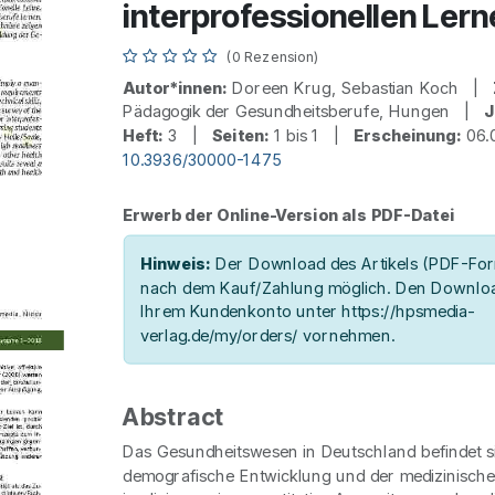
interprofessionellen Ler
(0 Rezension)
Autor*innen:
Doreen Krug, Sebastian Koch |
Pädagogik der Gesundheitsberufe, Hungen |
J
Heft:
3 |
Seiten:
1 bis 1 |
Erscheinung:
06.
10.3936/30000-1475
Erwerb der Online-Version als PDF-Datei
Hinweis:
Der Download des Artikels (PDF-Form
nach dem Kauf/Zahlung möglich. Den Downloa
Ihrem Kundenkonto unter https://hpsmedia-
verlag.de/my/orders/ vornehmen.
Abstract
Das Gesundheitswesen in Deutschland befindet s
demografische Entwicklung und der medizinische 