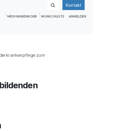
Kontakt
MEIN WARENKORB
WUNSCHLISTE
ANMELDEN
nden
Shop
Hilfe
Jobs
nderkrankenpflege zum
ubildenden
m