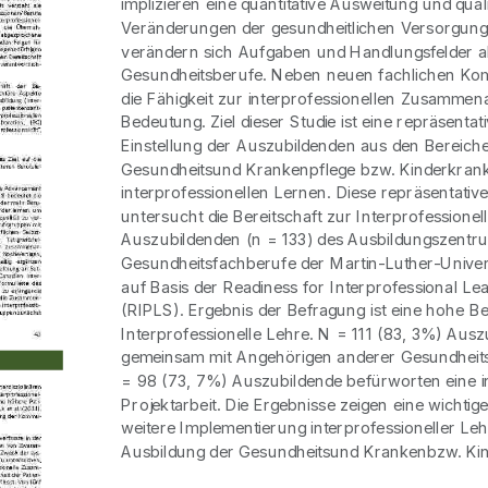
implizieren eine quantitative Ausweitung und quali
Veränderungen der gesundheitlichen Versorgung
verändern sich Aufgaben und Handlungsfelder al
Gesundheitsberufe. Neben neuen fachlichen Ko
die Fähigkeit zur interprofessionellen Zusammena
Bedeutung. Ziel dieser Studie ist eine repräsenta
Einstellung der Auszubildenden aus den Bereich
Gesundheitsund Krankenpflege bzw. Kinderkran
interprofessionellen Lernen. Diese repräsentative
untersucht die Bereitschaft zur Interprofessione
Auszubildenden (n = 133) des Ausbildungszentr
Gesundheitsfachberufe der Martin-Luther-Univers
auf Basis der Readiness for Interprofessional Le
(RIPLS). Ergebnis der Befragung ist eine hohe Ber
Interprofessionelle Lehre. N = 111 (83, 3%) Aus
gemeinsam mit Angehörigen anderer Gesundheits
= 98 (73, 7%) Auszubildende befürworten eine in
Projektarbeit. Die Ergebnisse zeigen eine wichtige
weitere Implementierung interprofessioneller Lehr
Ausbildung der Gesundheitsund Krankenbzw. Kin