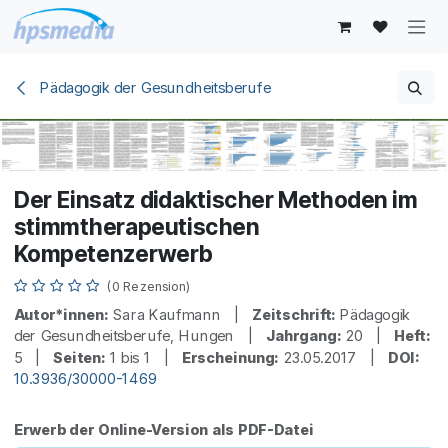
Zum Inhalt springen
Pädagogik der Gesundheitsberufe
Der Einsatz didaktischer Methoden im
stimmtherapeutischen
Kompetenzerwerb
(0 Rezension)
Autor*innen:
Sara Kaufmann |
Zeitschrift:
Pädagogik
der Gesundheitsberufe, Hungen |
Jahrgang:
20 |
Heft:
5 |
Seiten:
1 bis 1 |
Erscheinung:
23.05.2017 |
DOI:
10.3936/30000-1469
Erwerb der Online-Version als PDF-Datei