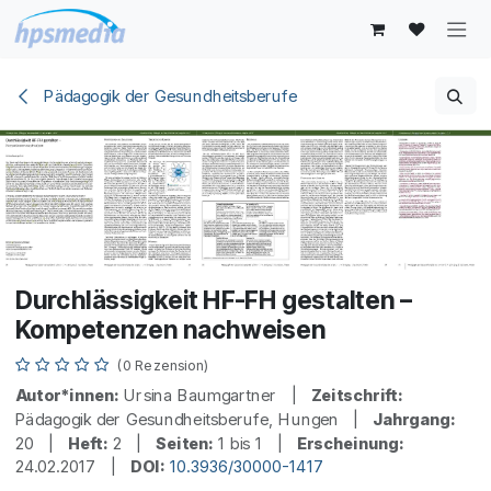
Zum Inhalt springen
Pädagogik der Gesundheitsberufe
Durchlässigkeit HF-FH gestalten –
Kompetenzen nachweisen
(0 Rezension)
Autor*innen:
Ursina Baumgartner |
Zeitschrift:
Pädagogik der Gesundheitsberufe, Hungen |
Jahrgang:
20 |
Heft:
2 |
Seiten:
1 bis 1 |
Erscheinung:
24.02.2017 |
DOI:
10.3936/30000-1417