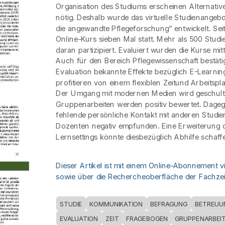
Organisation des Studiums erscheinen Alternativ
nötig. Deshalb wurde das virtuelle Studienangebo
die angewandte Pflegeforschung“ entwickelt. Seit
Online-Kurs sieben Mal statt. Mehr als 500 Stud
daran partizipiert. Evaluiert wurden die Kurse mi
Auch für den Bereich Pflegewissenschaft bestätig
Evaluation bekannte Effekte bezüglich E-Learnin
profitieren von einem flexiblen Zeitund Arbeits
Der Umgang mit modernen Medien wird geschult. 
Gruppenarbeiten werden positiv bewertet. Dageg
fehlende persönliche Kontakt mit anderen Studi
Dozenten negativ empfunden. Eine Erweiterung de
Lernsettings könnte diesbezüglich Abhilfe schaff
Dieser Artikel ist mit einem Online-Abonnement v
sowie über die Rechercheoberfläche der Fachzeit
STUDIE
KOMMUNIKATION
BEFRAGUNG
BETREUU
EVALUATION
ZEIT
FRAGEBOGEN
GRUPPENARBEI