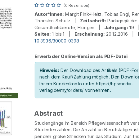
(0 Rezension)
Autor*innen:
Margit Fink-Heitz, Tobias Engl, Re
Thorsten Schulz |
Zeitschrift:
Pädagogik der
Gesundheitsberufe, Hungen |
Jahrgang:
19
Seiten:
1 bis 1 |
Erscheinung:
20.12.2016 |
10.3936/30000-0398
Erwerb der Online-Version als PDF-Datei
Hinweis:
Der Download des Artikels (PDF-Form
nach dem Kauf/Zahlung möglich. Den Downloa
Ihrem Kundenkonto unter https://hpsmedia-
verlag.de/my/orders/ vornehmen.
Abstract
Studiengänge im Bereich Pflegewissenschaft verz
Studentenzahlen. Die Anzahl an Berufstätigen is
pendeln große Strecken für das Studium. Zur fle