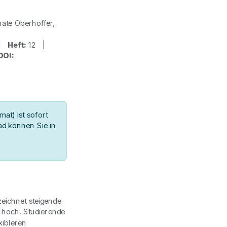
nate Oberhoffer,
 |
Heft:
12 |
DOI:
at) ist sofort
d können Sie in
eichnet steigende
t hoch. Studierende
xibleren