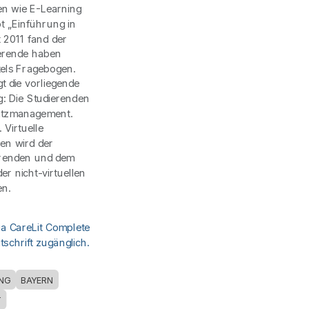
en wie E-Learning
t „Einführung in
 2011 fand der
ierende haben
ttels Fragebogen.
t die vorliegende
g: Die Studierenden
platzmanagement.
Virtuelle
en wird der
erenden und dem
r nicht-virtuellen
en.
ia CareLit Complete
schrift zugänglich.
NG
BAYERN
T