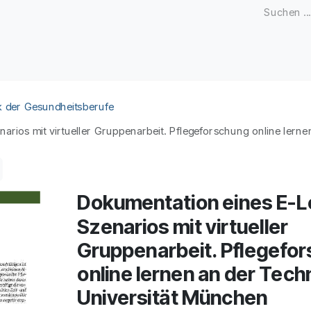
Zeitschriften
Open Access
Kongresse
Firmenku
k der Gesundheitsberufe
rios mit virtueller Gruppenarbeit. Pflegeforschung online lerne
Dokumentation eines E-L
Szenarios mit virtueller
Gruppenarbeit. Pflegefo
online lernen an der Tec
Universität München