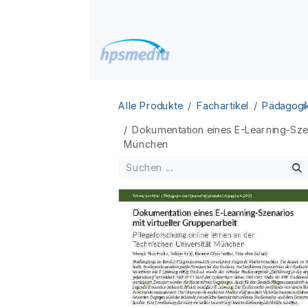
Zum Inhalt springen
Home
Datenbanken
Alle Produkte
Fachartikel
Pädagogi
Dokumentation eines E-Learning-Szena
München