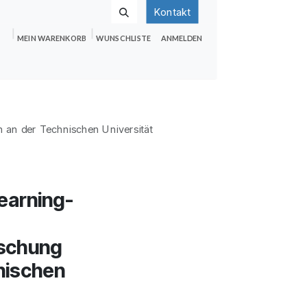
Kontakt
MEIN WARENKORB
WUNSCHLISTE
ANMELDEN
nden
Shop
Hilfe
Jobs
n an der Technischen Universität
earning-
rschung
hnischen